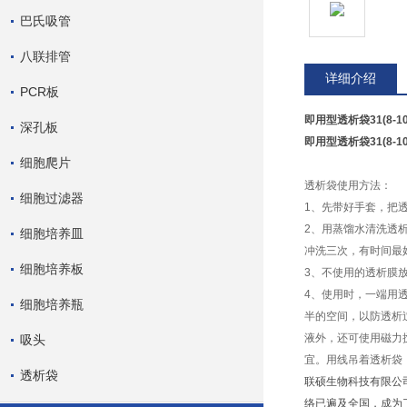
巴氏吸管
八联排管
详细介绍
PCR板
即用型透析袋31(8-10
深孔板
即用型透析袋31(8-10
细胞爬片
透析袋使用方法：
细胞过滤器
1、先带好手套，把
2、用蒸馏水清洗透
细胞培养皿
冲洗三次，有时间最
细胞培养板
3、不使用的透析膜
4、使用时，一端用
细胞培养瓶
半的空间，以防透析
液外，还可使用磁力
吸头
宜。用线吊着透析袋
透析袋
联硕生物科技有限公
络已遍及全国，成为