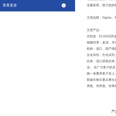
查看更多
业服务商，助力您的
主营品牌：Sigma、Amr
主营产品:
试剂盒：ELISA
细胞培养：血清，专
耗材：进口、国产细
生化试剂：生化试剂
抗体：进口原装抗体
业。 在广大客户的
物一直秉承客户至上
联硕生物主要从事生
养瓶、培养皿、培养
产