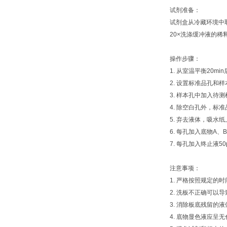
试剂准备：
试剂盒从冷藏环境中
20×洗涤缓冲液的稀
操作步骤：
1. 从室温平衡20
2. 设置标准品孔和
3. 样本孔中加入待测
4. 除空白孔外，标
5. 弃去液体，吸水
6. 每孔加入底物A、B
7. 每孔加入终止液5
注意事项：
1. 严格按照规定的
2. 洗板不正确可
3. 消除板底残留的
4. 底物显色液应呈