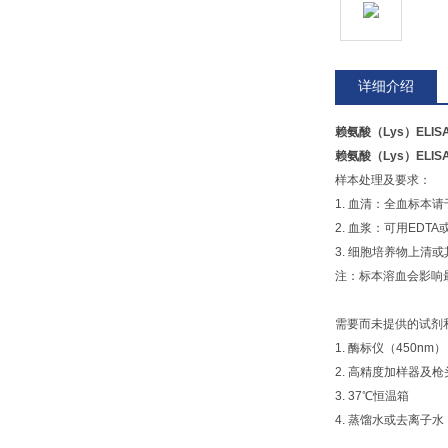
详细介绍
赖氨酸（Lys）ELISA
赖氨酸（Lys）ELISA
样本处理及要求：
1. 血清：全血标本
2. 血浆：可用EDT
3. 细胞培养物上清
注：标本溶血会影响
需要而未提供的试剂
1. 酶标仪（450nm）
2. 高精度加样器及枪头：0
3. 37℃恒温箱
4. 蒸馏水或去离子水