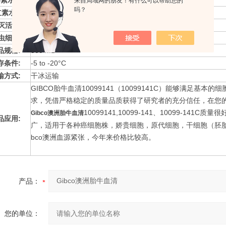
素水平:
≤10 EU/ml
来自局域网的朋友！有什么可以帮助您的
吗？
红素水平
≤30 mg/dl (一般 ≤25 mg/dl).
灭活
未灭活
虫细胞
sf9细胞培养验证通过
品规格:
500 ML
存条件:
-5 to -20°C
输方式:
干冰运输
GIBCO胎牛血清10099141（10099141C）能够满足基
求，凭借严格稳定的质量品质获得了研究者的充分信任，在您
10099141,10099-141、10099-141C质
Gibco澳洲胎牛血清
品应用:
广，适用于各种癌细胞株，娇贵细胞，原代细胞，干细胞（胚胎
bco澳洲血源紧张，今年来价格比较高。
产品：
您的单位：