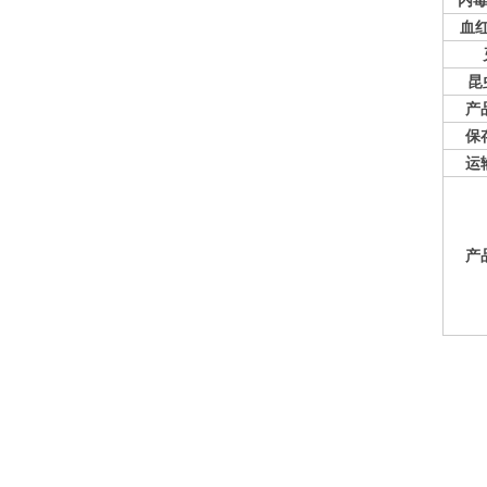
内毒
血
昆
产
保
运
产