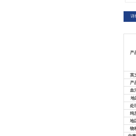
详
产
英
产
血
地
处
纯
地
物