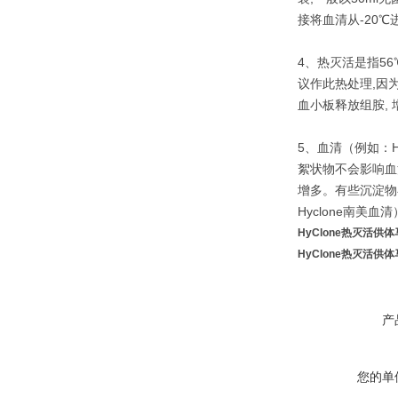
接将血清从-20
4、热灭活是指56
议作此热处理,因
血小板释放组胺,
5、血清（例如：H
絮状物不会影响血清
增多。有些沉淀物
Hyclone南美
HyClone热灭活供
HyClone热灭活供
产
您的单