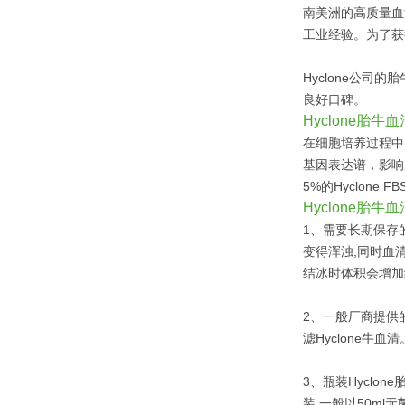
南美洲的高质量血源
工业经验。为了获
Hyclone公
良好口碑。
Hyclone胎牛
在细胞培养过程中，
基因表达谱，影响
5%的Hyclone
Hyclone胎牛
1、需要长期保存的
变得浑浊,同时血
结冰时体积会增加
2、一般厂商提供的
滤Hyclone牛血清
3、瓶装Hyclo
装,一般以50ml