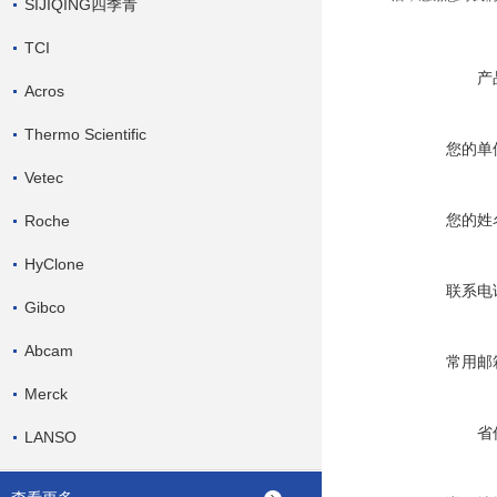
SIJIQING四季青
TCI
产
Acros
Thermo Scientific
您的单
Vetec
您的姓
Roche
HyClone
联系电
Gibco
Abcam
常用邮
Merck
省
LANSO