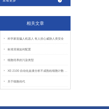
查看更多
相关文章
科学家造骗人机器人 有人担心威胁人类安全
标准溶液如何配置
细胞培养的污染类型
XE-2100 自动化血液分析不成熟粒细胞计数 （IG） 相对于显微镜法 （NCCLS H2O-A） 的评估
关于细胞传代