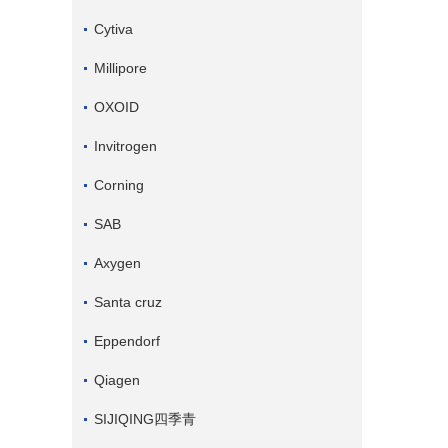
Cytiva
Millipore
OXOID
Invitrogen
Corning
SAB
Axygen
Santa cruz
Eppendorf
Qiagen
SIJIQING四季青