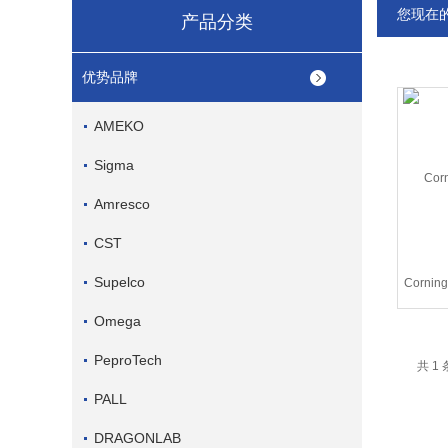
您现在
产品分类
优势品牌
AMEKO
Sigma
Amresco
CST
Supelco
Corn
Omega
PeproTech
共 1
PALL
DRAGONLAB