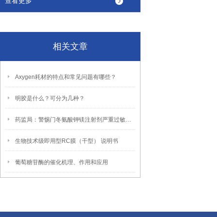
查看更多
相关文章
Axygen耗材的特点和常见问题有哪些？
明胶是什么？可分为几种？
药监局：警惕门冬氨酸钾镁注射剂严重过敏反应
生物技术级即用型RC膜（干型） 说明书
葡萄糖苷酶的催化机理、作用和应用