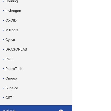
Corning
Invitrogen
OXOID
Millipore
Cytiva
DRAGONLAB
PALL
PeproTech
Omega
Supelco
CST