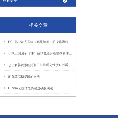
查看更多
相关文章
ECL化学发光底物（高灵敏度）的操作流程
小鼠组织因子（TF）酶联免疫分析试剂盒使用说明书
想了解姜黄素的提取工艺和理化性质可以看看这个
配置琼脂糖凝胶的方法
HRP标记抗体之简易过碘酸钠法