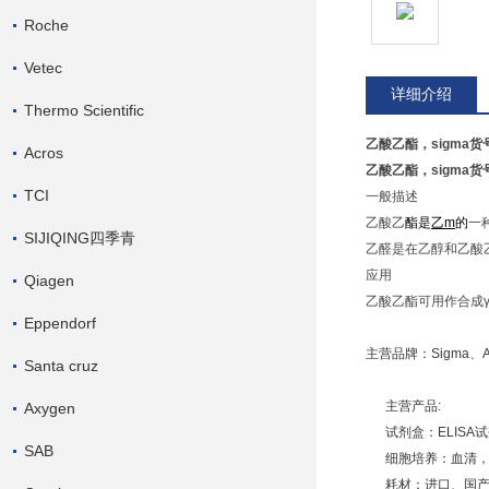
Roche
Vetec
详细介绍
Thermo Scientific
乙酸乙酯，sigma货号
Acros
乙酸乙酯，sigma货号
TCI
一般描述
乙酸乙
酯是
乙m
的
一
SIJIQING四季青
乙醛是在乙醇和乙酸
应用
Qiagen
乙酸乙酯可用作合成γ-
Eppendorf
主营品牌：Sigma、Amr
Santa cruz
主营产品:
Axygen
试剂盒：ELISA
SAB
细胞培养：血清，
耗材：进口、国产