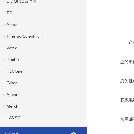
SIJIQING四季青
TCI
Acros
Thermo Scientific
产
Vetec
Roche
您的单
HyClone
您的姓
Gibco
Abcam
联系电
Merck
LANSO
常用邮