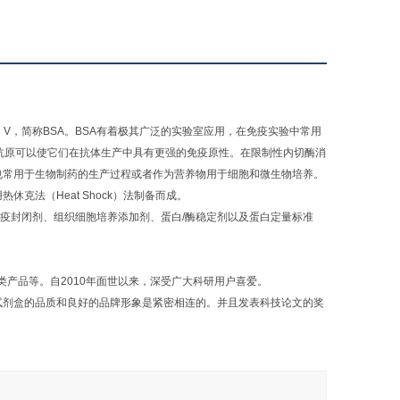
 Fraction V，简称BSA。BSA有着极其广泛的实验室应用，在免疫实验中常用
和其他弱抗原可以使它们在抗体生产中具有更强的免疫原性。在限制性内切酶消
A也常用于生物制药的生产过程或者作为营养物用于细胞和微生物培养。
克法（Heat Shock）法制备而成。
如用作免疫封闭剂、组织细胞培养添加剂、蛋白/酶稳定剂以及蛋白定量标准
类产品等。自2010年面世以来，深受广大科研用户喜爱。
LISA试剂盒的品质和良好的品牌形象是紧密相连的。并且发表科技论文的奖