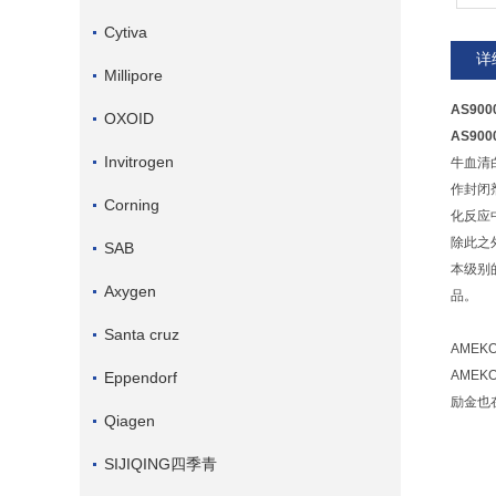
Cytiva
详
Millipore
AS90
OXOID
AS90
Invitrogen
牛血清白
作封闭
Corning
化反应
除此之
SAB
本级别
Axygen
品。
Santa cruz
AME
AME
Eppendorf
励金也
Qiagen
SIJIQING四季青