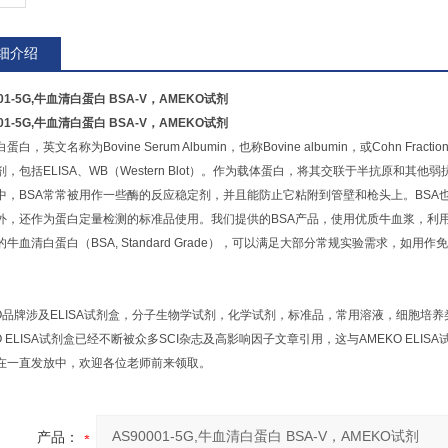
细介绍
001-5G,牛血清白蛋白 BSA-V，AMEKO试剂
001-5G,牛血清白蛋白 BSA-V，AMEKO试剂
蛋白，英文名称为Bovine Serum Albumin，也称Bovine albumin，或Cohn
剂，包括ELISA、WB（Western Blot）。作为载体蛋白，将其交联于半抗原
中，BSA常常被用作一些酶的反应稳定剂，并且能防止它粘附到管壁和枪头上。BS
外，还作为蛋白定量检测的标准品使用。我们提供的BSA产品，使用优质牛血浆，利用热休
的牛血清白蛋白（BSA, Standard Grade），可以满足大部分常规实验需求，
KO品牌涉及ELISA试剂盒，分子生物学试剂，化学试剂，标准品，常用溶液，细胞培养
KO ELISA试剂盒已经不断被众多SCI杂志及高影响因子文章引用，这与AMEKO E
在一直发放中，欢迎各位老师前来领取。
产品：