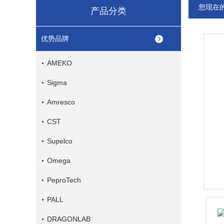
您现在
产品分类
优势品牌
AMEKO
Sigma
Amresco
CST
Supelco
Omega
PeproTech
PALL
DRAGONLAB