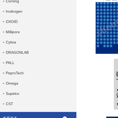
Corning
Invitrogen
OXOID
Millipore
Cytiva
DRAGONLAB
PALL
PeproTech
Omega
Supelco
CST