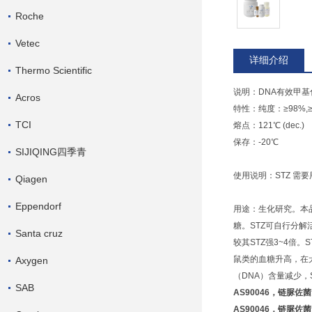
Roche
Vetec
详细介绍
Thermo Scientific
说明：DNA有效甲
Acros
特性：纯度：≥98%,≥75
TCI
熔点：121℃ (dec.)
保存：-20℃
SIJIQING四季青
使用说明：STZ 需要
Qiagen
Eppendorf
用途：生化研究。本品为
糖。STZ可自行分
Santa cruz
较其STZ强3~4倍
鼠类的血糖升高，在
Axygen
（DNA）含量减少，
SAB
AS90046，链脲佐菌
AS90046，链脲佐菌