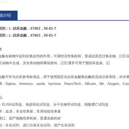
细介绍
试剂：L -抗坏血酸，47863，50-81-7
试剂：L -抗坏血酸，47863，50-81-7
述
坏血酸在植物中起到抗氧化剂的作用，可调控活性氧机制，形成还原态过氧化物。
[1]
它
乳动物中合成，灵长类动物和豚鼠除外。
[2]
它通常可用于预防坏血病。
[2]
坏血酸可作为分析参考标准品，用于使用固定化抗坏血酸氧化酶的流动注射系统，对水
Sigma、Amresco、santa、hyclone、PeproTech、ABcam、life、Axygen、Co
:
：ELISA试剂盒、免疫组化试剂盒、分子生物学试剂盒、细胞凋亡试剂盒
养：血清，专业培养基，常用传统培养基
进口、国产细胞培养耗材、普通实验耗材
剂：生化试剂、进口分装生化试剂、国产生化试剂