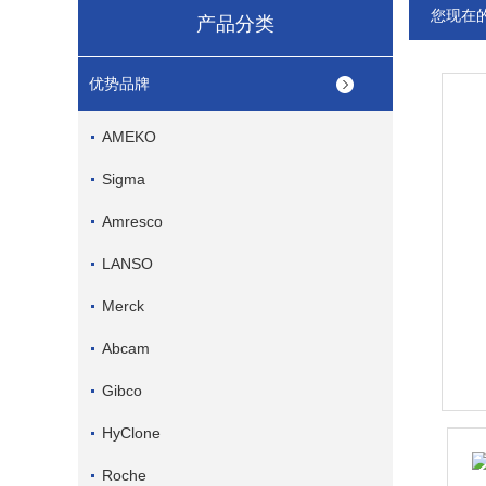
您现在
产品分类
优势品牌
AMEKO
Sigma
Amresco
LANSO
Merck
Abcam
Gibco
HyClone
Roche