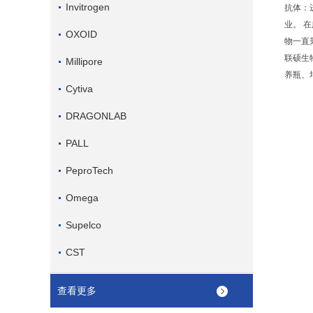
Invitrogen
抗体：
业。 
OXOID
物一直
联硕生
Millipore
养瓶、
Cytiva
DRAGONLAB
PALL
PeproTech
Omega
Supelco
CST
查看更多