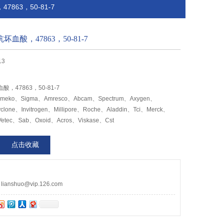
7863，50-81-7
抗坏血酸，47863，50-81-7
13
酸，47863，50-81-7
ko、Sigma、Amresco、Abcam、Spectrum、Axygen、
clone、Invitrogen、Millipore、Roche、Aladdin、Tci、Merck、
Vetec、Sab、Oxoid、Acros、Viskase、Cst
点击收藏
nshuo@vip.126.com