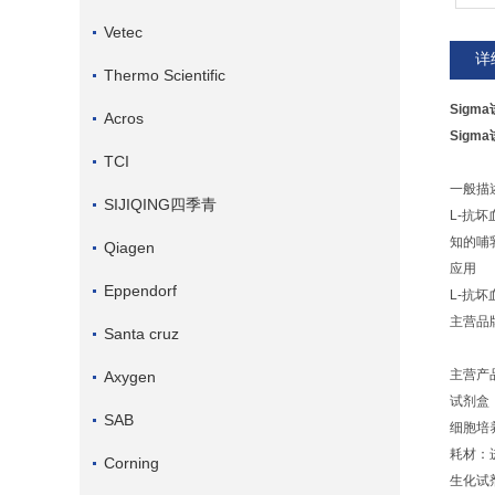
Vetec
详
Thermo Scientific
Sigma
Acros
Sigma
TCI
一般描
SIJIQING四季青
L-抗
知的哺
Qiagen
应用
Eppendorf
L-抗
主营品牌：
Santa cruz
主营产品
Axygen
试剂盒
SAB
细胞培
耗材：
Corning
生化试