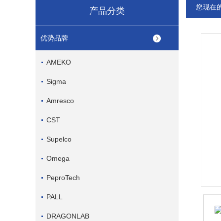
您现在
产品分类
优势品牌
AMEKO
Sigma
Amresco
CST
Supelco
Omega
PeproTech
PALL
DRAGONLAB