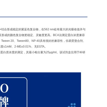
u1+结合形成稳定的紫蓝色复合物，在562 nm处有最大的光吸收值并与
其形成的颜色复合物更稳定、灵敏度更高。BCA法测定蛋白浓度兼容
ween 20、Tween80、NP-40具有很好的兼容性，但易受螯合剂、
mM、2-ME≤0.01%、无EGTA。
适用于微量蛋白质浓度的测定，其最小检出量为25μg/ml。该试剂盒仅用于科研