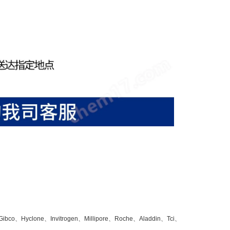
、Hyclone、Invitrogen、Millipore、Roche、Aladdin、Tci、