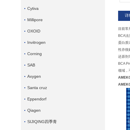
Cytiva
详
Millipore
目前常用
OXOID
BCA
Invitrogen
蛋白质
性亦很好
Corning
还原剂等
BCA 
SAB
领域，
Axygen
AME
AME
Santa cruz
Eppendorf
Qiagen
SIJIQING四季青