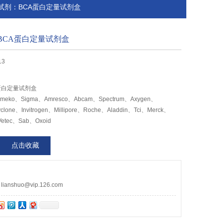
EKO试剂：BCA蛋白定量试剂盒
BCA蛋白定量试剂盒
13
A蛋白定量试剂盒
ko、Sigma、Amresco、Abcam、Spectrum、Axygen、
clone、Invitrogen、Millipore、Roche、Aladdin、Tci、Merck、
Vetec、Sab、Oxoid
点击收藏
nshuo@vip.126.com