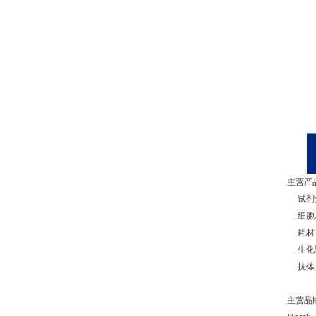
主营产品
试剂盒
细胞培
耗材：
生化试
抗体：
主营品牌：