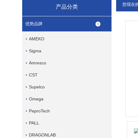
您现在
产品分类
优势品牌
AMEKO
Sigma
Amresco
CST
Supelco
Omega
PeproTech
PALL
DRAGONLAB