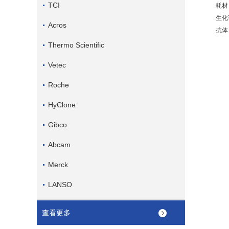
TCI
耗材：
生化试
Acros
抗体：
Thermo Scientific
Vetec
Roche
HyClone
Gibco
Abcam
Merck
LANSO
查看更多