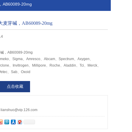
B60089-20mg
麦芽碱，AB60089-20mg
14
，AB60089-20mg
ko、Sigma、Amresco、Abcam、Spectrum、Axygen、
clone、Invitrogen、Millipore、Roche、Aladdin、Tci、Merck、
Vetec、Sab、Oxoid
点击收藏
nshuo@vip.126.com