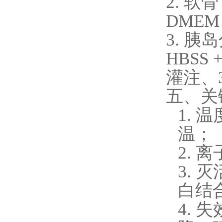
2. 软
DMEM 
3. 
HBSS 
灌注、
五、关
1.
温
温；
2.
离
3.
灭
白结
4.
失