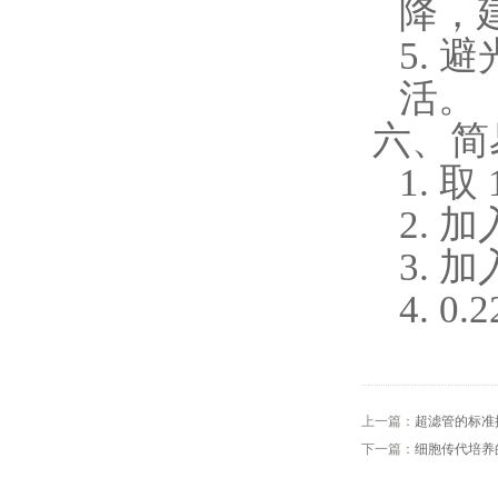
降，
5.
避
活。
六、简
1.
取
2.
加
3.
加
4.
0
上一篇：
超滤管的标准
下一篇：
细胞传代培养