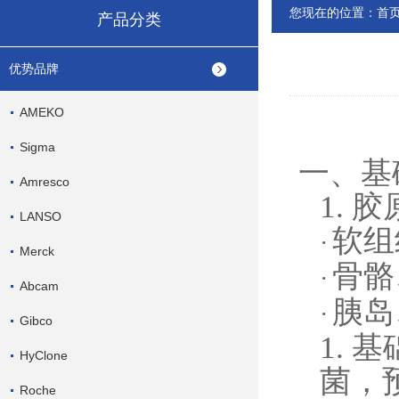
您现在的位置：
首
产品分类
优势品牌
AMEKO
Sigma
一、基
Amresco
1.
胶
LANSO
软组
·
Merck
骨骼
·
Abcam
胰岛
·
Gibco
1.
基
HyClone
菌，
Roche