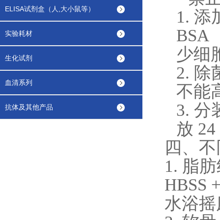
ELISA试剂盒（人,大小鼠等）
1.
添
BS
实验耗材
少细胞
生化试剂
2.
除
血清系列
不能
3.
分
抗体及其他产品
放 2
四、不
1. 
HBSS 
水浴摇床