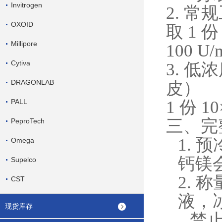
Invitrogen
2. 常
OXOID
取
1 份
Millipore
100
Cytiva
3. 
DRAGONLAB
皮）
PALL
1 份 1
三、完
PeproTech
1.
预
Omega
钙镁
Supelco
2.
称
CST
液，
现货库存
禁