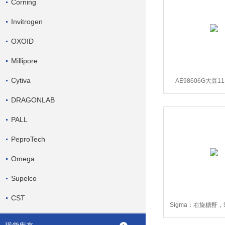
Corning
Invitrogen
OXOID
Millipore
Cytiva
AE98606G大豆
ELISA Ki
DRAGONLAB
PALL
PeproTech
Omega
Supelco
CST
Sigma：右旋糖酐，90
00269-10