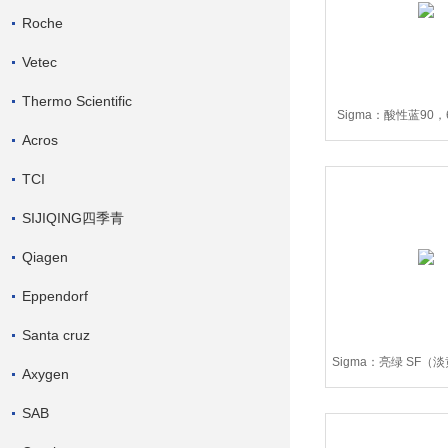
Roche
Vetec
Thermo Scientific
Sigma：酸性蓝90，6
Acros
B0770-5
TCI
SIJIQING四季青
Qiagen
Eppendorf
Santa cruz
Sigma：亮绿 SF（淡
Axygen
25G
SAB