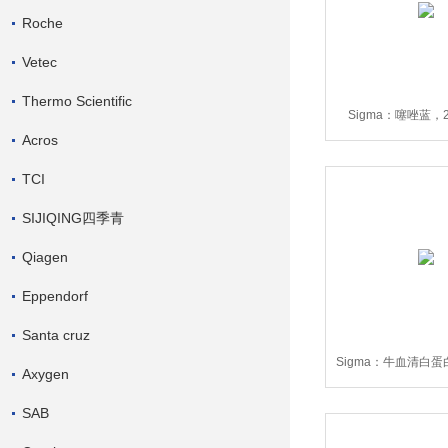
Roche
Vetec
Thermo Scientific
Sigma：噻唑蓝，29
Acros
V900888-
TCI
SIJIQING四季青
Qiagen
Eppendorf
Santa cruz
Sigma：牛血清白蛋白，
Axygen
8，V9009
SAB