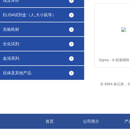
现货库存
ELISA试剂盒（人,大小鼠等）
实验耗材
生化试剂
血清系列
Sigma：6-羟基嘌呤，
V900452-
抗体及其他产品
共 9964 条记录，当前
首页
公司简介
产