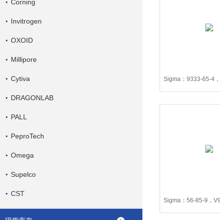
Corning
Invitrogen
OXOID
Millipore
Cytiva
Sigma：9333-65-4，
DRAGONLAB
PALL
PeproTech
Omega
Supelco
CST
Sigma：56-85-9，V9