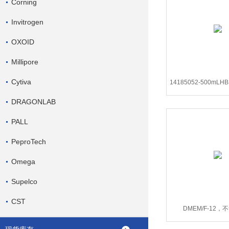
Corning
Invitrogen
OXOID
Millipore
Cytiva
14185052-500mLHB
含钙、镁、
DRAGONLAB
PALL
PeproTech
Omega
Supelco
CST
DMEM/F-12
21041025-5