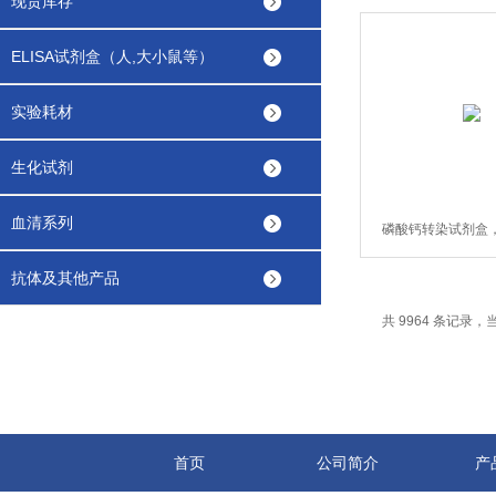
现货库存
ELISA试剂盒（人,大小鼠等）
实验耗材
生化试剂
血清系列
磷酸钙转染试剂盒，K
75rxns
抗体及其他产品
共 9964 条记录，当前
首页
公司简介
产