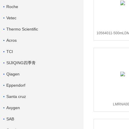
Roche
Vetec
Thermo Scientific
10564011-500m
Acros
GlutaMAX™ 添加
TCI
SIJIQING四季青
Qiagen
Eppendorf
Santa cruz
LMRNA00
Axygen
0.3mLLipofec
SAB
MessengerMA