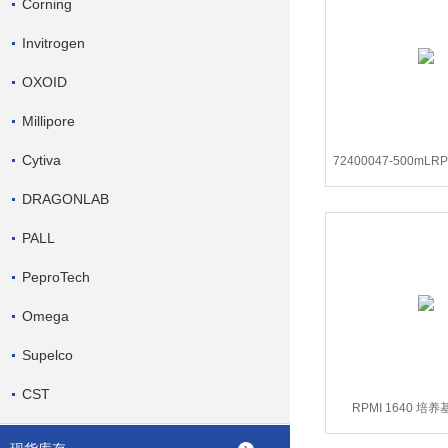
Corning
Invitrogen
OXOID
Millipore
Cytiva
72400047-500mLRP
基，HEP
DRAGONLAB
PALL
PeproTech
Omega
Supelco
CST
RPMI 1640 培
31800105-