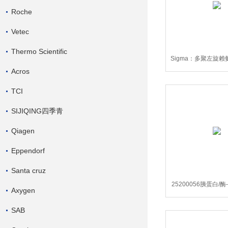
Roche
Vetec
Thermo Scientific
Sigma：多聚左旋赖氨
Acros
63-0，P89
TCI
SIJIQING四季青
Qiagen
Eppendorf
Santa cruz
25200056胰蛋白/酶
Axygen
含酚红
SAB