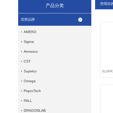
您现在
产品分类
优势品牌
AMEKO
Sigma
Amresco
CST
Supelco
SLGPR
Omega
PeproTech
PALL
DRAGONLAB