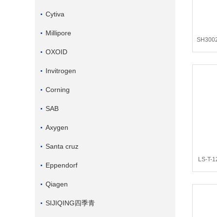
Cytiva
Millipore
SH300
OXOID
Invitrogen
Corning
SAB
Axygen
Santa cruz
LS-T-
Eppendorf
Qiagen
SIJIQING四季青