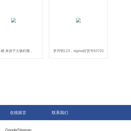
多糖 来源于大肠杆菌，
罗丹明123，sigma好货号83702
sigmaL4130
在线留言
联系我们
：
GoogleSitemap