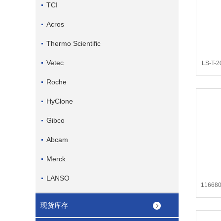
TCI
Acros
Thermo Scientific
Vetec
LS-T-
Roche
HyClone
Gibco
Abcam
Merck
LANSO
11668
现货库存