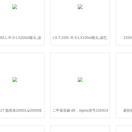
200LL-R-S-LX200ul吸头,滤
LS-T-100L-R-S-LX100ul吸头,滤芯,
1559
芯,盒装,89mm
盒装,灭菌
027 脂质体2000/Lip2000转
二甲基亚砜-d6，sigma货号156914
麦胚凝
染试剂