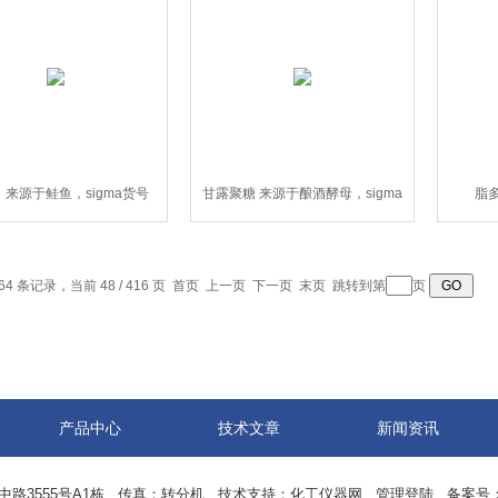
 来源于鲑鱼，sigma货号
甘露聚糖 来源于酿酒酵母，sigma
脂
P4005
货号M7504
64 条记录，当前 48 / 416 页
首页
上一页
下一页
末页
跳转到第
页
产品中心
技术文章
新闻资讯
中路3555号A1栋 传真：转分机 技术支持：
化工仪器网
管理登陆
备案号