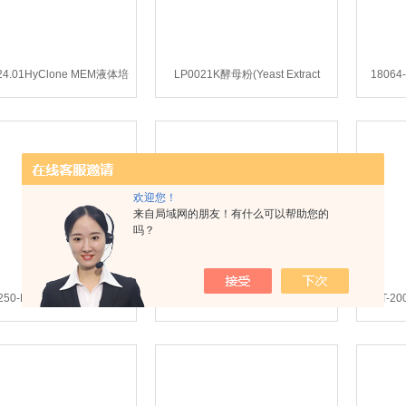
24.01HyClone MEM液体培
LP0021K酵母粉(Yeast Extract
18064-
养基
Powder)
欢迎您！
来自局域网的朋友！有什么可以帮助您的
吗？
1250-R-S-LX1250ul吸头,滤
LS-T-20L-R-S-LX20ul吸头,滤芯,盒
LS-T-2
芯,盒装,灭菌,101mm
装,灭菌,59mm