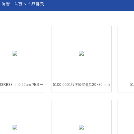
的位置：
首页
>
产品展示
33RB33mm0.22um PES 一
5100-0001程序降温盒(120×86mm)
5
次性针头式滤器