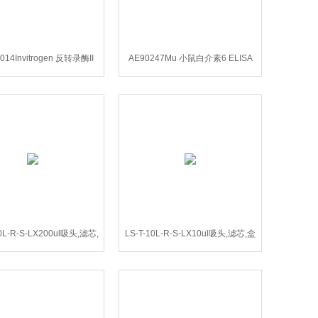
014Invitrogen 反转录酶II
AE90247Mu 小鼠白介素6 ELISA
Kit 试剂盒
00L-R-S-LX200ul吸头,滤芯,
LS-T-10L-R-S-LX10ul吸头,滤芯,盒
盒装,灭菌,59mm
装,46mm